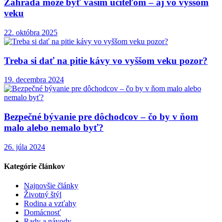
Záhrada môže byť vaším učiteľom – aj vo vyššom
veku
22. októbra 2025
Treba si dať na pitie kávy vo vyššom veku pozor?
19. decembra 2024
Bezpečné bývanie pre dôchodcov – čo by v ňom
malo alebo nemalo byť?
26. júla 2024
Kategórie článkov
Najnovšie články
Životný štýl
Rodina a vzťahy
Domácnosť
Rady a návody