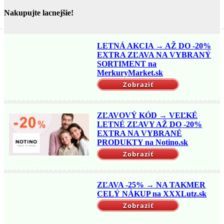
v
Nakupujte lacnejšie!
článkoch
LETNÁ AKCIA → AŽ DO -20%
EXTRA ZĽAVA NA VYBRANÝ
SORTIMENT na
MerkuryMarket.sk
Zobraziť
ZĽAVOVÝ KÓD → VEĽKÉ
LETNÉ ZĽAVY AŽ DO -20%
EXTRA NA VYBRANÉ
PRODUKTY na Notino.sk
Zobraziť
ZĽAVA -25% → NA TAKMER
CELÝ NÁKUP na XXXLutz.sk
Zobraziť