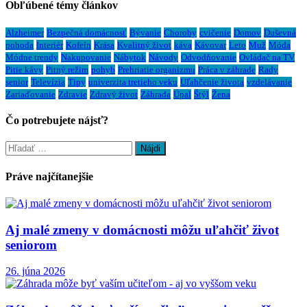
Obľúbené témy článkov
Alzheimer
Bezpečná domácnosť
Bývanie
Choroby
cvičenie
Domov
Duševná
pohoda
Interiér
Kofeín
Krása
Kvalitný život
káva
Kávovar
Leto
Muž
Móda
Módne trendy
Nakupovanie
Nábytok
Návody
Odvodňovanie
Ovládač na TV
Pitie kávy
Pitný režim
pohyb
Prehriatie organizmu
Práca v záhrade
Rady
senior
Televízia
Tipy
univerzita tretieho veku
Uľahčenie života
vzdelávanie
Zariaďovanie
Zdravie
Zdravý život
Záhrada
Úpal
Štýl
Žena
Čo potrebujete nájsť?
Hľadať:
Práve najčítanejšie
Aj malé zmeny v domácnosti môžu uľahčiť život
seniorom
26. júna 2026