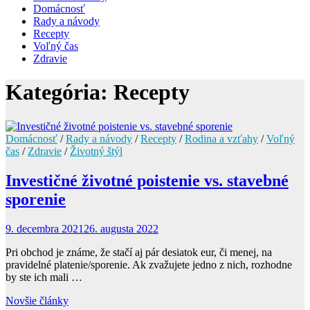
Domácnosť
Rady a návody
Recepty
Voľný čas
Zdravie
Kategória:
Recepty
Domácnosť
/
Rady a návody
/
Recepty
/
Rodina a vzťahy
/
Voľný
čas
/
Zdravie
/
Životný štýl
Investičné životné poistenie vs. stavebné
sporenie
9. decembra 2021
26. augusta 2022
Pri obchod je známe, že stačí aj pár desiatok eur, či menej, na
pravidelné platenie/sporenie. Ak zvažujete jedno z nich, rozhodne
by ste ich mali …
Navigácia
Novšie články