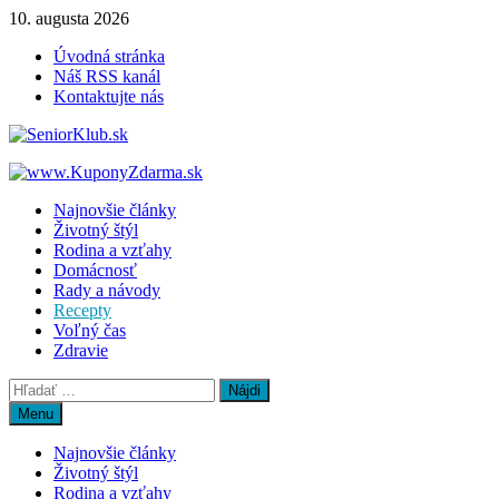
Skip
10. augusta 2026
to
Úvodná stránka
content
Náš RSS kanál
Kontaktujte nás
Najnovšie články
Životný štýl
Rodina a vzťahy
Domácnosť
Rady a návody
Recepty
Voľný čas
Zdravie
Hľadať:
Menu
Najnovšie články
Životný štýl
Rodina a vzťahy