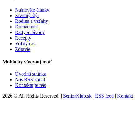
Najnovšie články
Životný štýl
Rodina a vzťahy
Domácnosť
Rady a návody
Recepty
Voľný čas
Zdravie
Mohlo by vás zaujímať
Úvodná stránka
Náš RSS kanál
Kontaktujte nás
2026 © All Rights Reserved. |
SeniorKlub.sk
|
RSS feed
|
Kontakt