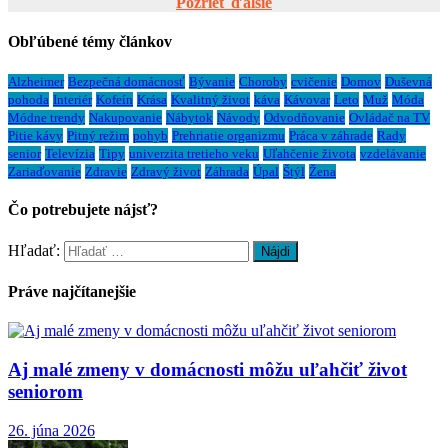
Pozrieť ďalšie
Obľúbené témy článkov
Alzheimer
Bezpečná domácnosť
Bývanie
Choroby
cvičenie
Domov
Duševná
pohoda
Interiér
Kofeín
Krása
Kvalitný život
káva
Kávovar
Leto
Muž
Móda
Módne trendy
Nakupovanie
Nábytok
Návody
Odvodňovanie
Ovládač na TV
Pitie kávy
Pitný režim
pohyb
Prehriatie organizmu
Práca v záhrade
Rady
senior
Televízia
Tipy
univerzita tretieho veku
Uľahčenie života
vzdelávanie
Zariaďovanie
Zdravie
Zdravý život
Záhrada
Úpal
Štýl
Žena
Čo potrebujete nájsť?
Hľadať:
Práve najčítanejšie
Aj malé zmeny v domácnosti môžu uľahčiť život
seniorom
26. júna 2026