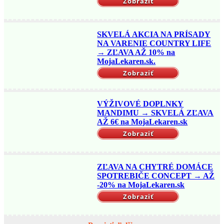
Zobraziť
SKVELÁ AKCIA NA PRÍSADY
NA VARENIE COUNTRY LIFE
→ ZĽAVA AŽ 10% na
MojaLekaren.sk.
Zobraziť
VÝŽIVOVÉ DOPLNKY
MANDIMU → SKVELÁ ZĽAVA
AŽ 6€ na MojaLekaren.sk
Zobraziť
ZĽAVA NA CHYTRÉ DOMÁCE
SPOTREBIČE CONCEPT → AŽ
-20% na MojaLekaren.sk
Zobraziť