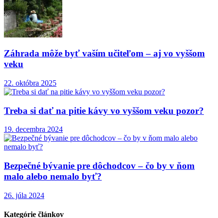
Záhrada môže byť vaším učiteľom – aj vo vyššom
veku
22. októbra 2025
Treba si dať na pitie kávy vo vyššom veku pozor?
19. decembra 2024
Bezpečné bývanie pre dôchodcov – čo by v ňom
malo alebo nemalo byť?
26. júla 2024
Kategórie článkov