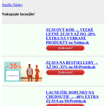
Staršie články
Nakupujte lacnejšie!
ZĽAVOVÝ KÓD → VEĽKÉ
LETNÉ ZĽAVY AŽ DO -20%
EXTRA NA VYBRANÉ
PRODUKTY na Notino.sk
Zobraziť
ZĽAVA NA BESTSELLERY →
AŽ DO -35% na MyProtein.sk
Zobraziť
LACNEJŠIE DOPLNKY NA
CHUDNUTIE → -40% EXTRA
ZĽAVA na MyProtein.sk