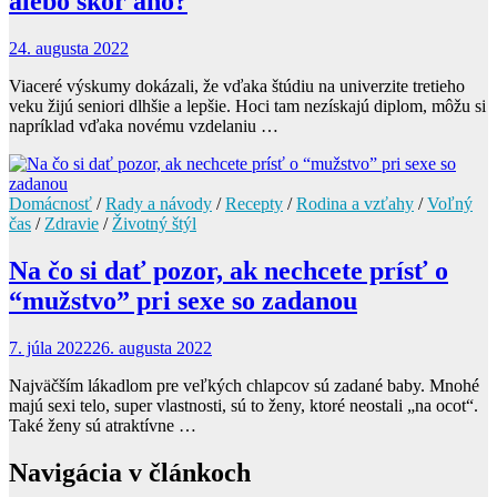
alebo skôr áno?
24. augusta 2022
Viaceré výskumy dokázali, že vďaka štúdiu na univerzite tretieho
veku žijú seniori dlhšie a lepšie. Hoci tam nezískajú diplom, môžu si
napríklad vďaka novému vzdelaniu …
Domácnosť
/
Rady a návody
/
Recepty
/
Rodina a vzťahy
/
Voľný
čas
/
Zdravie
/
Životný štýl
Na čo si dať pozor, ak nechcete prísť o
“mužstvo” pri sexe so zadanou
7. júla 2022
26. augusta 2022
Najväčším lákadlom pre veľkých chlapcov sú zadané baby. Mnohé
majú sexi telo, super vlastnosti, sú to ženy, ktoré neostali „na ocot“.
Také ženy sú atraktívne …
Navigácia v článkoch